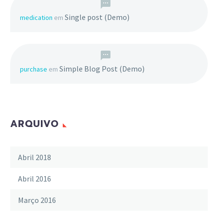
bibendum auctor, nisi elit
consequat ipsum, nec
Single post (Demo)
medication
em
sagittis sem nibh id elit.
Simple Blog Post (Demo)
purchase
em
ARQUIVO
Abril 2018
Abril 2016
Março 2016