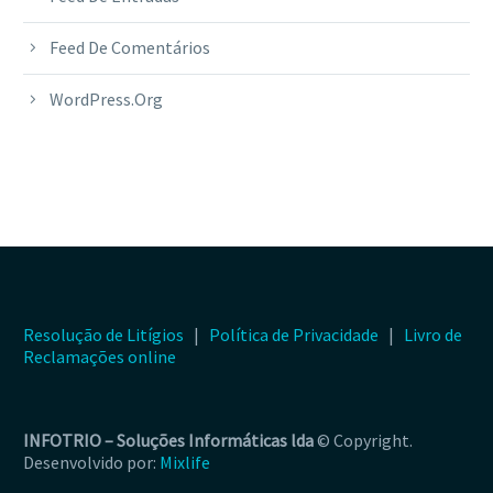
Feed De Comentários
WordPress.org
Resolução de Litígios
|
Política de Privacidade
|
Livro de
Reclamações online
INFOTRIO –
Soluções Informáticas lda
© Copyright.
Desenvolvido por:
Mixlife