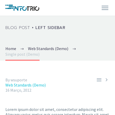
BLOG POST
+ LEFT SIDEBAR
Home
Web Standards (Demo)
Single post (Demo)


By wsuporte
Web Standards (Demo)
16 Março, 2012
Lorem ipsum dolor sit amet, consectetur adipiscing elit.
Aliquam varius metus quis ornare interdum. Mauris sit amet