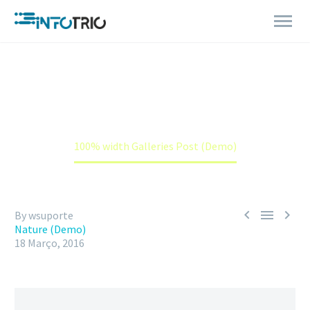
100% WIDTH GALLERIES POST (DEMO)
Home
Nature (Demo)
100% width Galleries Post (Demo)



By wsuporte
Nature (Demo)
18 Março, 2016