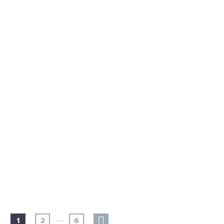
…
1
2
6