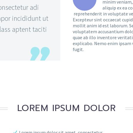
minim veniam, q
onsectetur adi
aliquip ex ea c
reprehenderit in voluptate vel
por incididunt ut
Excepteur sint occaecat cupida
mollit anim id est laborum. Se
ass aptent taciti
voluptatem accusantium dolo
quae ab illo inventore veritat
explicabo. Nemo enim ipsam v
fugit.
LOREM IPSUM DOLOR
Lorem ipsum dolor sit amet, consectetur