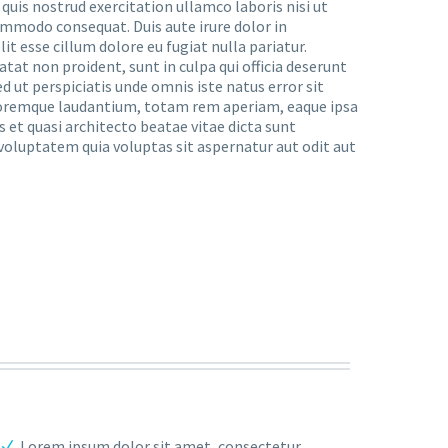
uis nostrud exercitation ullamco laboris nisi ut
ommodo consequat. Duis aute irure dolor in
it esse cillum dolore eu fugiat nulla pariatur.
tat non proident, sunt in culpa qui officia deserunt
d ut perspiciatis unde omnis iste natus error sit
remque laudantium, totam rem aperiam, eaque ipsa
is et quasi architecto beatae vitae dicta sunt
oluptatem quia voluptas sit aspernatur aut odit aut
Lorem ipsum dolor sit amet, consectetur