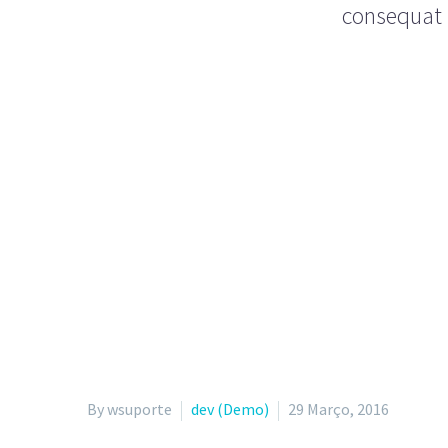
consequat i
By wsuporte
dev (Demo)
29 Março, 2016