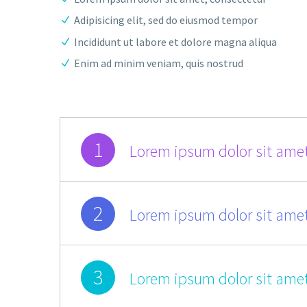
Adipisicing elit, sed do eiusmod tempor
Incididunt ut labore et dolore magna aliqua
Enim ad minim veniam, quis nostrud
1
Lorem ipsum dolor sit amet
2
Lorem ipsum dolor sit amet
3
Lorem ipsum dolor sit amet