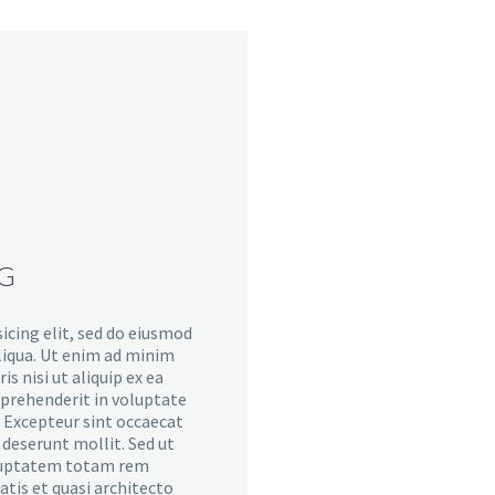
NG
icing elit, sed do eiusmod
liqua. Ut enim ad minim
s nisi ut aliquip ex ea
eprehenderit in voluptate
r. Excepteur sint occaecat
a deserunt mollit. Sed ut
voluptatem totam rem
atis et quasi architecto