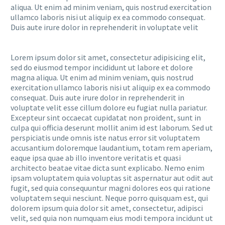
aliqua. Ut enim ad minim veniam, quis nostrud exercitation
ullamco laboris nisi ut aliquip ex ea commodo consequat.
Duis aute irure dolor in reprehenderit in voluptate velit
Lorem ipsum dolor sit amet, consectetur adipisicing elit,
sed do eiusmod tempor incididunt ut labore et dolore
magna aliqua. Ut enim ad minim veniam, quis nostrud
exercitation ullamco laboris nisi ut aliquip ex ea commodo
consequat. Duis aute irure dolor in reprehenderit in
voluptate velit esse cillum dolore eu fugiat nulla pariatur.
Excepteur sint occaecat cupidatat non proident, sunt in
culpa qui officia deserunt mollit anim id est laborum. Sed ut
perspiciatis unde omnis iste natus error sit voluptatem
accusantium doloremque laudantium, totam rem aperiam,
eaque ipsa quae ab illo inventore veritatis et quasi
architecto beatae vitae dicta sunt explicabo. Nemo enim
ipsam voluptatem quia voluptas sit aspernatur aut odit aut
fugit, sed quia consequuntur magni dolores eos qui ratione
voluptatem sequi nesciunt. Neque porro quisquam est, qui
dolorem ipsum quia dolor sit amet, consectetur, adipisci
velit, sed quia non numquam eius modi tempora incidunt ut