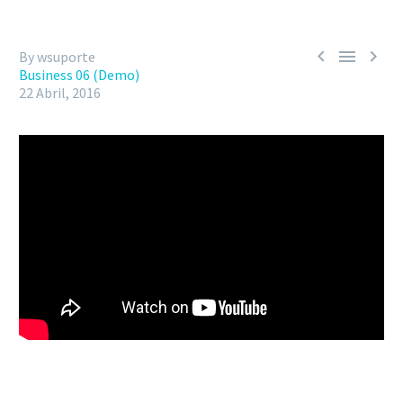



By wsuporte
Business 06 (Demo)
22 Abril, 2016