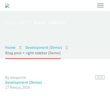
BLOG POST
+ RIGHT SIDEBAR
Home
Development (Demo)
Blog post + right sidebar (Demo)



By wsuporte
Development (Demo)
17 Março, 2016