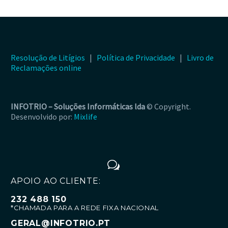
odio. Sed non mauris
vitae erat consequat
auctor eu in elit.
Resolução de Litígios
|
Política de Privacidade
|
Livro de
Reclamações online
INFOTRIO –
Soluções Informáticas lda
© Copyright.
Desenvolvido por:
Mixlife
w
w
APOIO AO CLIENTE:
232 488 150
*CHAMADA PARA A REDE FIXA NACIONAL
GERAL@INFOTRIO.PT