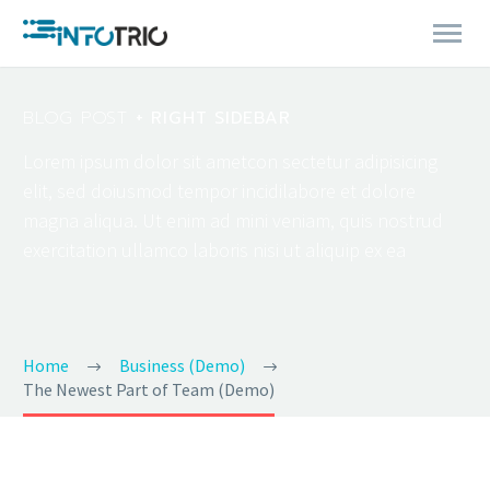
BLOG POST
+ RIGHT SIDEBAR
Lorem ipsum dolor sit ametcon sectetur adipisicing
elit, sed doiusmod tempor incidilabore et dolore
magna aliqua. Ut enim ad mini veniam, quis nostrud
exercitation ullamco laboris nisi ut aliquip ex ea
Home
Business (Demo)
The Newest Part of Team (Demo)