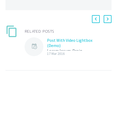
RELATED POSTS
Post With Video Lightbox
(Demo)
Lorem Ipsum. Proin
17 Mar 2016
gravida nibh vel velit
auctor aliquet. Aenean
sollicitudin, lorem quis
bibendum auctor, nisi elit
consequat ipsum, nec
sagittis sem nibh id elit.
Duis sed odio sit amet
nibh vulputate cursus a
sit amet mauris. Morbi
accumsan ipsum velit.
Nam nec tellus a odio
tincidunt auctor a ornare