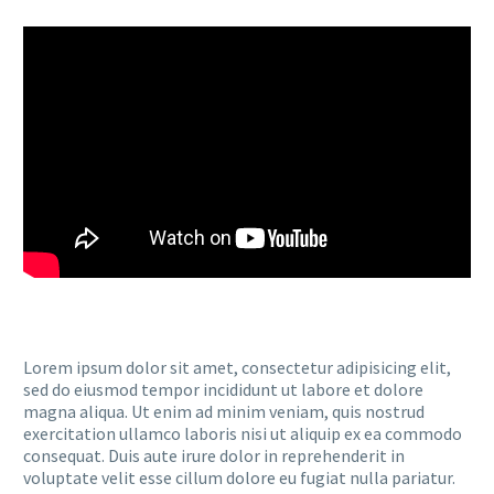
Lorem ipsum dolor sit amet, consectetur adipisicing elit,
sed do eiusmod tempor incididunt ut labore et dolore
magna aliqua. Ut enim ad minim veniam, quis nostrud
exercitation ullamco laboris nisi ut aliquip ex ea commodo
consequat. Duis aute irure dolor in reprehenderit in
voluptate velit esse cillum dolore eu fugiat nulla pariatur.