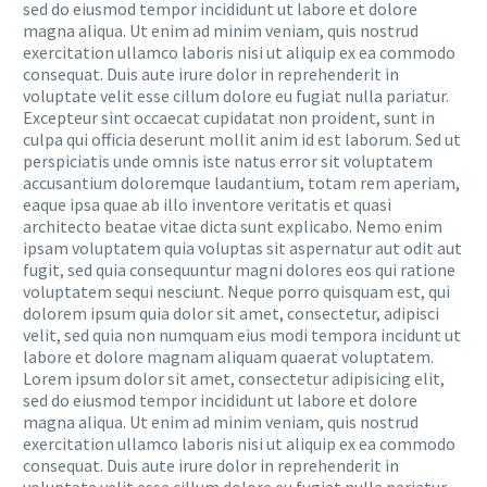
sed do eiusmod tempor incididunt ut labore et dolore
magna aliqua. Ut enim ad minim veniam, quis nostrud
exercitation ullamco laboris nisi ut aliquip ex ea commodo
consequat. Duis aute irure dolor in reprehenderit in
voluptate velit esse cillum dolore eu fugiat nulla pariatur.
Excepteur sint occaecat cupidatat non proident, sunt in
culpa qui officia deserunt mollit anim id est laborum. Sed ut
perspiciatis unde omnis iste natus error sit voluptatem
accusantium doloremque laudantium, totam rem aperiam,
eaque ipsa quae ab illo inventore veritatis et quasi
architecto beatae vitae dicta sunt explicabo. Nemo enim
ipsam voluptatem quia voluptas sit aspernatur aut odit aut
fugit, sed quia consequuntur magni dolores eos qui ratione
voluptatem sequi nesciunt. Neque porro quisquam est, qui
dolorem ipsum quia dolor sit amet, consectetur, adipisci
velit, sed quia non numquam eius modi tempora incidunt ut
labore et dolore magnam aliquam quaerat voluptatem.
Lorem ipsum dolor sit amet, consectetur adipisicing elit,
sed do eiusmod tempor incididunt ut labore et dolore
magna aliqua. Ut enim ad minim veniam, quis nostrud
exercitation ullamco laboris nisi ut aliquip ex ea commodo
consequat. Duis aute irure dolor in reprehenderit in