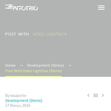
POST WITH
VIDEO LIGHTBOX
Home
Development (Demo)
Post With Video Lightbox (Demo)



By wsuporte
Development (Demo)
17 Março, 2016