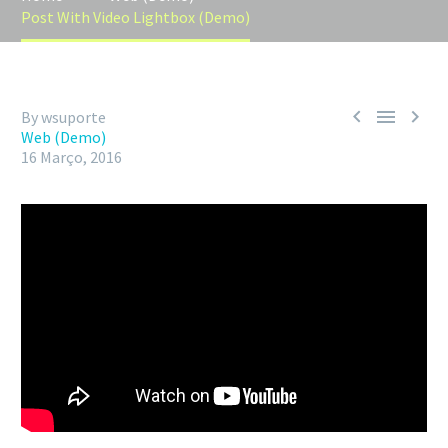
Post With Video Lightbox (Demo)



By wsuporte
Web (Demo)
16 Março, 2016