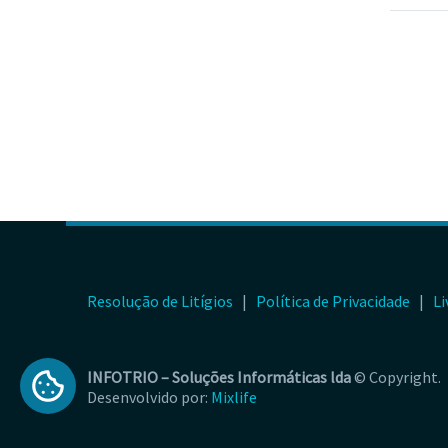
Resolução de Litígios
|
Política de Privacidade
|
Li
INFOTRIO –
Soluções Informáticas lda
© Copyright.
Desenvolvido por:
Mixlife