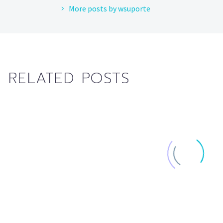
More posts by wsuporte
RELATED POSTS
Sticky blog post (Demo)
Duis vel odio id n
Lorem Ipsum. Proin
laoreet hendrerit