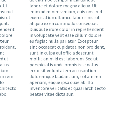
. Ut
labore et dolore magna aliqua. Ut
ostrud
enim ad minim veniam, quis nostrud
isi ut
exercitation ullamco laboris nisi ut
quat.
aliquip ex ea commodo consequat.
henderit
Duis aute irure dolor in reprehenderit
 dolore
in voluptate velit esse cillum dolore
pteur
eu fugiat nulla pariatur. Excepteur
roident,
sint occaecat cupidatat non proident,
unt
sunt in culpa qui officia deserunt
ed ut
mollit anim id est laborum. Sed ut
natus
perspiciatis unde omnis iste natus
tium
error sit voluptatem accusantium
am rem
doloremque laudantium, totam rem
lo
aperiam, eaque ipsa quae ab illo
rchitecto
inventore veritatis et quasi architecto
abo.
beatae vitae dicta sun.