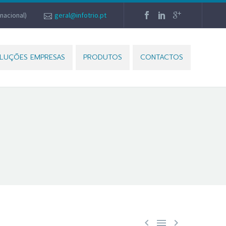
nacional)
geral@infotrio.pt
LUÇÕES EMPRESAS
PRODUTOS
CONTACTOS


