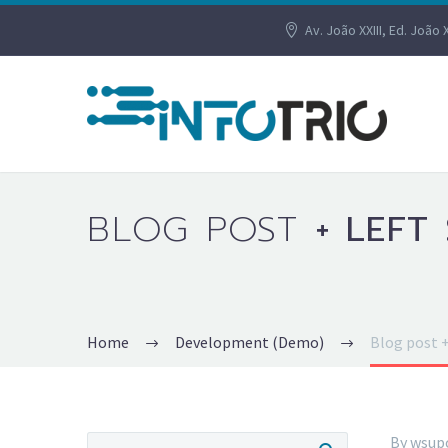
Av. João XXIII, Ed. João 
BLOG POST
+ LEFT
Home
Development (Demo)
Blog post +
By wsup