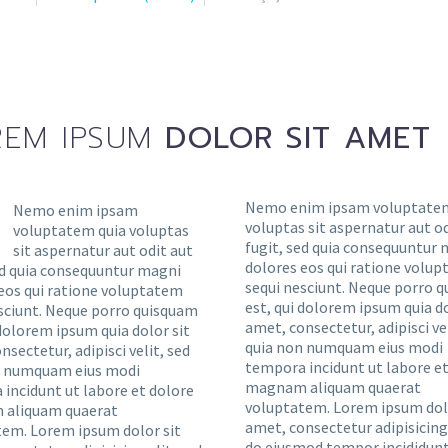
EM IPSUM
DOLOR SIT AMET
Nemo enim ipsam voluptatem
Nemo enim ipsam
voluptas sit aspernatur aut od
voluptatem quia voluptas
fugit, sed quia consequuntur
sit aspernatur aut odit aut
dolores eos qui ratione volu
ed quia consequuntur magni
sequi nesciunt. Neque porro 
eos qui ratione voluptatem
est, qui dolorem ipsum quia do
sciunt. Neque porro quisquam
amet, consectetur, adipisci vel
 dolorem ipsum quia dolor sit
quia non numquam eius modi
nsectetur, adipisci velit, sed
tempora incidunt ut labore et
n numquam eius modi
magnam aliquam quaerat
incidunt ut labore et dolore
voluptatem. Lorem ipsum dolo
aliquam quaerat
amet, consectetur adipisicing 
em. Lorem ipsum dolor sit
do eiusmod tempor incididunt