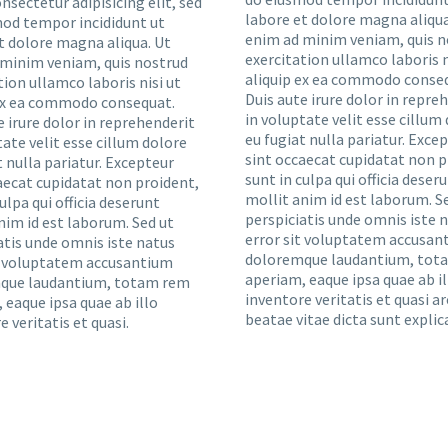
nsectetur adipisicing elit, sed
labore et dolore magna aliqua
od tempor incididunt ut
enim ad minim veniam, quis n
t dolore magna aliqua. Ut
exercitation ullamco laboris n
minim veniam, quis nostrud
aliquip ex ea commodo conse
tion ullamco laboris nisi ut
Duis aute irure dolor in repre
 ex ea commodo consequat.
in voluptate velit esse cillum
e irure dolor in reprehenderit
eu fugiat nulla pariatur. Exce
tate velit esse cillum dolore
sint occaecat cupidatat non p
t nulla pariatur. Excepteur
sunt in culpa qui officia deser
aecat cupidatat non proident,
mollit anim id est laborum. S
ulpa qui officia deserunt
perspiciatis unde omnis iste 
nim id est laborum. Sed ut
error sit voluptatem accusan
atis unde omnis iste natus
doloremque laudantium, tot
t voluptatem accusantium
aperiam, eaque ipsa quae ab il
que laudantium, totam rem
inventore veritatis et quasi a
 eaque ipsa quae ab illo
beatae vitae dicta sunt explic
e veritatis et quasi.