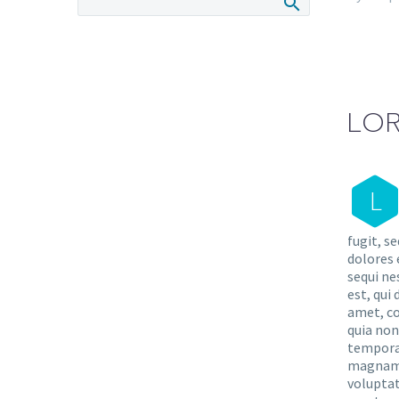
LOR
L
fugit, s
dolores 
sequi ne
est, qui
amet, co
quia no
tempora 
magnam 
voluptat