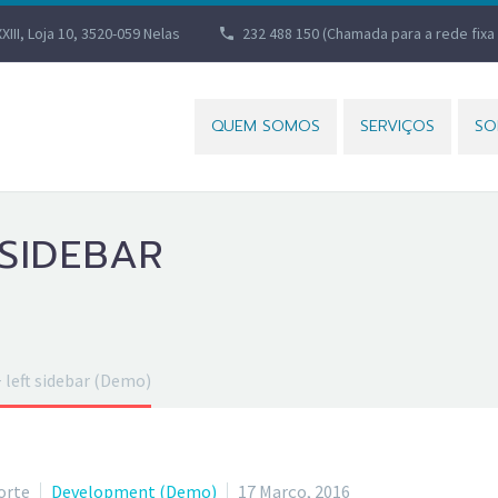
XXIII, Loja 10, 3520-059 Nelas
232 488 150 (Chamada para a rede fixa 
QUEM SOMOS
SERVIÇOS
SO
 SIDEBAR
 left sidebar (Demo)
orte
Development (Demo)
17 Março, 2016