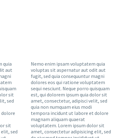
 quia
Nemo enim ipsam voluptatem quia
it aut
voluptas sit aspernatur aut odit aut
 magni
fugit, sed quia consequuntur magni
ptatem
dolores eos qui ratione voluptatem
quisquam
sequi nesciunt. Neque porro quisquam
lor sit
est, qui dolorem ipsum quia dolor sit
it, sed
amet, consectetur, adipisci velit, sed
quia non numquam eius modi
 dolore
tempora incidunt ut labore et dolore
magnam aliquam quaerat
r sit
voluptatem. Lorem ipsum dolor sit
elit, sed
amet, consectetur adipisicing elit, sed
 ut
do eiusmod tempor incididunt ut