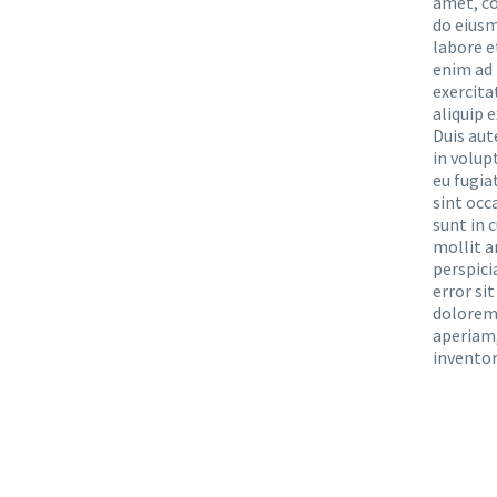
amet, co
do eiusm
labore e
enim ad 
exercita
aliquip
Duis aut
in volup
eu fugia
sint occ
sunt in c
mollit a
perspici
error si
dolorem
aperiam,
inventor