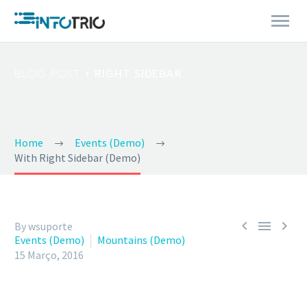
BLOG POST
+ RIGHT SIDEBAR
Home
Events (Demo)
With Right Sidebar (Demo)



By wsuporte
Events (Demo)
Mountains (Demo)
15 Março, 2016