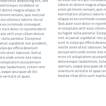
nsectetur adipisicing elit, sed
labore et dolore magna aliqua
od tempor incididunt ut
enim ad minim veniam, quis n
t dolore magna aliqua. Ut
exercitation ullamco laboris n
minim veniam, quis nostrud
aliquip ex ea commodo conse
tion ullamco laboris nisi ut
Duis aute irure dolor in repre
 ex ea commodo consequat.
in voluptate velit esse cillum
e irure dolor in reprehenderit
eu fugiat nulla pariatur. Exce
tate velit esse cillum dolore
sint occaecat cupidatat non p
t nulla pariatur. Excepteur
sunt in culpa qui officia deser
aecat cupidatat non proident,
mollit anim id est laborum. S
ulpa qui officia deserunt
perspiciatis unde omnis iste 
nim id est laborum. Sed ut
error sit voluptatem accusan
atis unde omnis iste natus
doloremque laudantium, tot
t voluptatem accusantium
aperiam, eaque ipsa quae ab il
que laudantium, totam rem
inventore veritatis et quasi a
 eaque ipsa quae ab illo
beatae vitae dicta sunt explic
e veritatis et quasi.