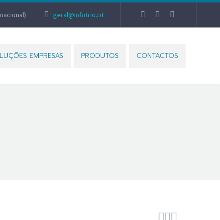
nacional)
geral@infotrio.pt
LUÇÕES EMPRESAS
PRODUTOS
CONTACTOS


