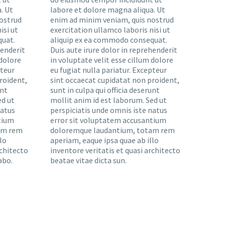
. Ut
labore et dolore magna aliqua. Ut
ostrud
enim ad minim veniam, quis nostrud
isi ut
exercitation ullamco laboris nisi ut
quat.
aliquip ex ea commodo consequat.
henderit
Duis aute irure dolor in reprehenderit
 dolore
in voluptate velit esse cillum dolore
pteur
eu fugiat nulla pariatur. Excepteur
roident,
sint occaecat cupidatat non proident,
unt
sunt in culpa qui officia deserunt
ed ut
mollit anim id est laborum. Sed ut
natus
perspiciatis unde omnis iste natus
tium
error sit voluptatem accusantium
am rem
doloremque laudantium, totam rem
lo
aperiam, eaque ipsa quae ab illo
rchitecto
inventore veritatis et quasi architecto
abo.
beatae vitae dicta sun.