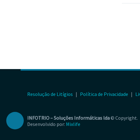
Resolução de Litígios
|
Política de Privacidade
|
Li
INFOTRIO –
Soluções Informáticas lda
© Copyright.
Desenvolvido por:
Mixlife