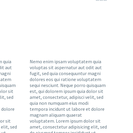
 quia
Nemo enim ipsam voluptatem quia
it aut
voluptas sit aspernatur aut odit aut
 magni
fugit, sed quia consequuntur magni
ptatem
dolores eos qui ratione voluptatem
quisquam
sequi nesciunt. Neque porro quisquam
lor sit
est, qui dolorem ipsum quia dolor sit
it, sed
amet, consectetur, adipisci velit, sed
quia non numquam eius modi
 dolore
tempora incidunt ut labore et dolore
magnam aliquam quaerat
r sit
voluptatem. Lorem ipsum dolor sit
elit, sed
amet, consectetur adipisicing elit, sed
 ut
do eiusmod tempor incididunt ut