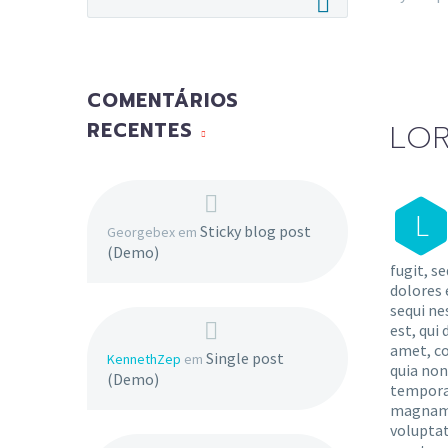
COMENTÁRIOS
LOR
RECENTES
L
Sticky blog post
Georgebex
em
(Demo)
fugit, s
dolores 
sequi ne
est, qui
amet, co
Single post
KennethZep
em
quia no
(Demo)
tempora 
magnam 
voluptat