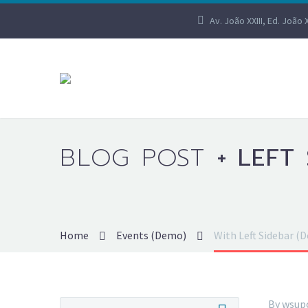
Av. João XXIII, Ed. João 
BLOG POST
+ LEFT
Home
Events (Demo)
With Left Sidebar (
By wsup