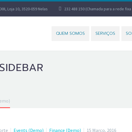
XXIII, Loja 10, 3520-059 Nelas
232 488 150 (Chamada para a rede fixa 
QUEM SOMOS
SERVIÇOS
SO
 SIDEBAR
Demo)
orte
Events (Demo)
Finance (Demo)
15 Março, 2016