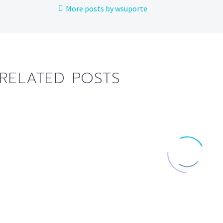
More posts by wsuporte
RELATED POSTS
blog post (Demo
100% Width Sample
Lorem Ipsum. Pr