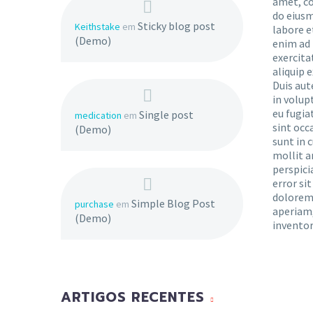
amet, co
do eiusm
Sticky blog post
Keithstake
em
labore e
(Demo)
enim ad 
exercita
aliquip
Duis aut
in volup
eu fugia
Single post
medication
em
sint occ
(Demo)
sunt in c
mollit a
perspici
error si
dolorem
Simple Blog Post
purchase
em
aperiam,
(Demo)
inventor
ARTIGOS RECENTES