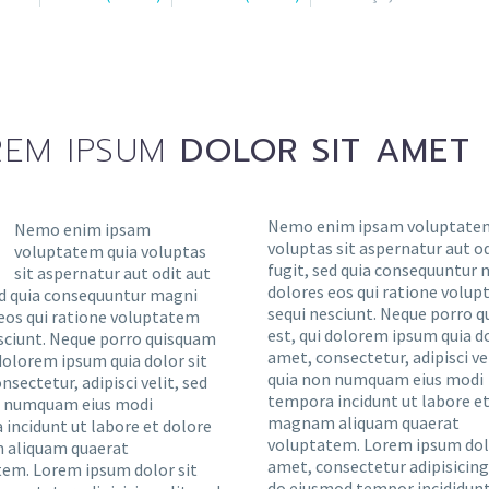
EM IPSUM
DOLOR SIT AMET
Nemo enim ipsam voluptatem
Nemo enim ipsam
voluptas sit aspernatur aut od
voluptatem quia voluptas
fugit, sed quia consequuntur
sit aspernatur aut odit aut
dolores eos qui ratione volu
ed quia consequuntur magni
sequi nesciunt. Neque porro 
eos qui ratione voluptatem
est, qui dolorem ipsum quia do
sciunt. Neque porro quisquam
amet, consectetur, adipisci vel
 dolorem ipsum quia dolor sit
quia non numquam eius modi
nsectetur, adipisci velit, sed
tempora incidunt ut labore et
n numquam eius modi
magnam aliquam quaerat
incidunt ut labore et dolore
voluptatem. Lorem ipsum dolo
aliquam quaerat
amet, consectetur adipisicing 
em. Lorem ipsum dolor sit
do eiusmod tempor incididunt