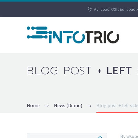
Av. João XXIII, Ed. João 
BLOG POST
+ LEFT
Home
News (Demo)
Blog post + left si
By wsup