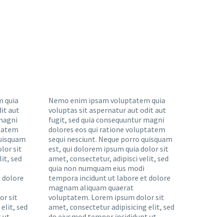
 quia
Nemo enim ipsam voluptatem quia
it aut
voluptas sit aspernatur aut odit aut
 magni
fugit, sed quia consequuntur magni
ptatem
dolores eos qui ratione voluptatem
quisquam
sequi nesciunt. Neque porro quisquam
lor sit
est, qui dolorem ipsum quia dolor sit
it, sed
amet, consectetur, adipisci velit, sed
quia non numquam eius modi
 dolore
tempora incidunt ut labore et dolore
magnam aliquam quaerat
r sit
voluptatem. Lorem ipsum dolor sit
elit, sed
amet, consectetur adipisicing elit, sed
 ut
do eiusmod tempor incididunt ut