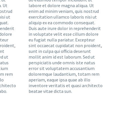
. Ut
labore et dolore magna aliqua. Ut
ostrud
enim ad minim veniam, quis nostrud
isi ut
exercitation ullamco laboris nisi ut
quat.
aliquip ex ea commodo consequat.
henderit
Duis aute irure dolor in reprehenderit
 dolore
in voluptate velit esse cillum dolore
pteur
eu fugiat nulla pariatur. Excepteur
roident,
sint occaecat cupidatat non proident,
unt
sunt in culpa qui officia deserunt
ed ut
mollit anim id est laborum. Sed ut
natus
perspiciatis unde omnis iste natus
tium
error sit voluptatem accusantium
am rem
doloremque laudantium, totam rem
lo
aperiam, eaque ipsa quae ab illo
rchitecto
inventore veritatis et quasi architecto
abo.
beatae vitae dicta sun.