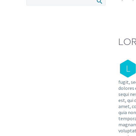
LOR
L
fugit, s
dolores 
sequi ne
est, qui
amet, co
quia no
tempora 
magnam 
voluptat