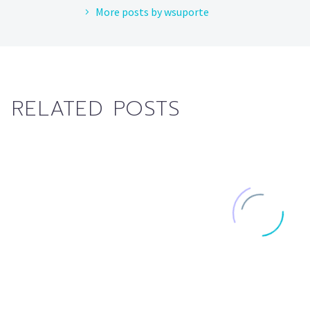
More posts by wsuporte
RELATED POSTS
Sticky blog post (Demo)
Fullwidth Sampl
Lorem Ipsum. Proin
(Demo)