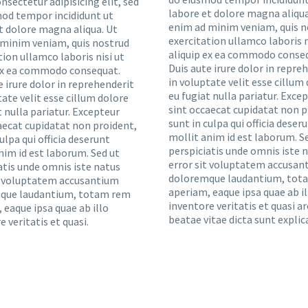
nsectetur adipisicing elit, sed
labore et dolore magna aliqua
od tempor incididunt ut
enim ad minim veniam, quis n
t dolore magna aliqua. Ut
exercitation ullamco laboris n
minim veniam, quis nostrud
aliquip ex ea commodo conse
tion ullamco laboris nisi ut
Duis aute irure dolor in repre
 ex ea commodo consequat.
in voluptate velit esse cillum
e irure dolor in reprehenderit
eu fugiat nulla pariatur. Exce
tate velit esse cillum dolore
sint occaecat cupidatat non p
t nulla pariatur. Excepteur
sunt in culpa qui officia deser
aecat cupidatat non proident,
mollit anim id est laborum. S
ulpa qui officia deserunt
perspiciatis unde omnis iste 
nim id est laborum. Sed ut
error sit voluptatem accusan
atis unde omnis iste natus
doloremque laudantium, tot
t voluptatem accusantium
aperiam, eaque ipsa quae ab il
que laudantium, totam rem
inventore veritatis et quasi a
 eaque ipsa quae ab illo
beatae vitae dicta sunt explic
e veritatis et quasi.