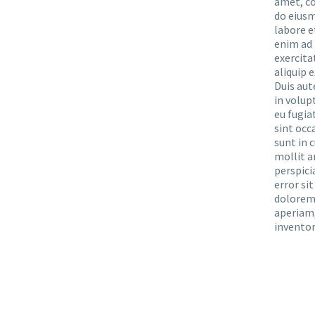
amet, co
do eiusm
labore e
enim ad 
exercita
aliquip
Duis aut
in volup
eu fugia
sint occ
sunt in c
mollit a
perspici
error si
dolorem
aperiam,
inventor