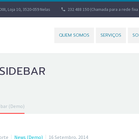
XXIII, Loja 10, 3520-059 Nelas
232 488 150 (Chamada para a rede fixa 
QUEM SOMOS
SERVIÇOS
SO
 SIDEBAR
debar (Demo)
orte
News (Demo)
16 Setembro, 2014