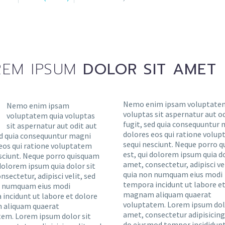
EM IPSUM
DOLOR SIT AMET
Nemo enim ipsam voluptatem
Nemo enim ipsam
voluptas sit aspernatur aut od
voluptatem quia voluptas
fugit, sed quia consequuntur
sit aspernatur aut odit aut
dolores eos qui ratione volu
ed quia consequuntur magni
sequi nesciunt. Neque porro 
eos qui ratione voluptatem
est, qui dolorem ipsum quia do
sciunt. Neque porro quisquam
amet, consectetur, adipisci vel
 dolorem ipsum quia dolor sit
quia non numquam eius modi
nsectetur, adipisci velit, sed
tempora incidunt ut labore et
n numquam eius modi
magnam aliquam quaerat
incidunt ut labore et dolore
voluptatem. Lorem ipsum dolo
aliquam quaerat
amet, consectetur adipisicing 
em. Lorem ipsum dolor sit
do eiusmod tempor incididunt