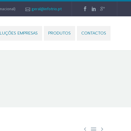
nacional)
geral@infotrio.pt
LUÇÕES EMPRESAS
PRODUTOS
CONTACTOS


