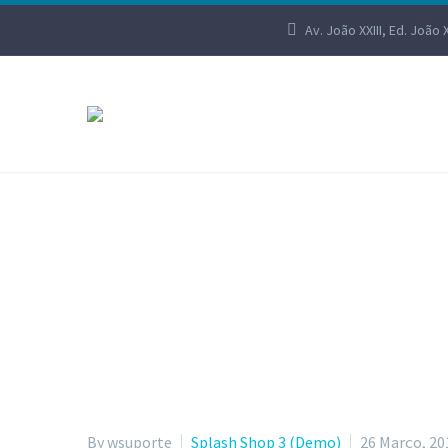
Av. João XXIII, Ed. João 
S
By wsuporte
Splash Shop 3 (Demo)
26 Março, 20