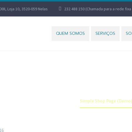
XXIII, Loja 10, 3520-059 Nelas
232 488 150 (Chamada para a rede fixa 
QUEM SOMOS
SERVIÇOS
SO
IMPLE SHOP PAGE (DEM
Home
Splash Shop 3 (Demo)
Simple Shop Page (Demo
16