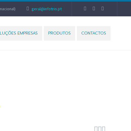
nacional)
geral@infotrio.pt
LUÇÕES EMPRESAS
PRODUTOS
CONTACTOS
O)
)


