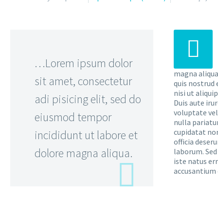


…Lorem ipsum dolor
magna aliqua
sit amet, consectetur
quis nostrud 
nisi ut aliqu
adi pisicing elit, sed do
Duis aute iru
voluptate vel
eiusmod tempor
nulla pariatu
cupidatat non
incididunt ut labore et
officia deser
dolore magna aliqua.
laborum. Sed 
iste natus er
accusantium