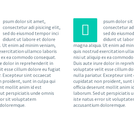
psum dolor sit amet,
psum dolor sit


consectetur adi pisicing elit,
consectetur adi 
sed do eiusmod tempor inci
sed do eiusmod
didunt ut labore et dolore
didunt ut labor
. Ut enim ad minim veniam,
magna aliqua. Ut enim ad mi
exercitation ullamco laboris
quis nostrud exercitation ull
ip ex ea commodo consequat.
nisi ut aliquip ex ea commodo
re dolor in reprehenderit in
Duis aute irure dolor in repre
it esse cillum dolore eu fugiat
voluptate velit esse cillum do
r. Excepteur sint occaecat
nulla pariatur. Excepteur sint
 proident, sunt in culpa qui
cupidatat non proident, sunt i
unt mollit anim id est
officia deserunt mollit anim i
ut perspiciatis unde omnis
laborum. Sed ut perspiciatis 
ror sit voluptatem
iste natus error sit voluptat
 doloremque.
accusantium doloremque.