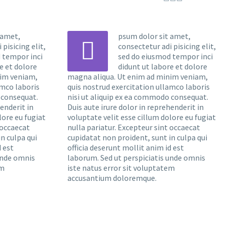
 amet,
psum dolor sit amet,


pisicing elit,
consectetur adi pisicing elit,
 tempor inci
sed do eiusmod tempor inci
e et dolore
didunt ut labore et dolore
nim veniam,
magna aliqua. Ut enim ad minim veniam,
amco laboris
quis nostrud exercitation ullamco laboris
 consequat.
nisi ut aliquip ex ea commodo consequat.
henderit in
Duis aute irure dolor in reprehenderit in
lore eu fugiat
voluptate velit esse cillum dolore eu fugiat
 occaecat
nulla pariatur. Excepteur sint occaecat
n culpa qui
cupidatat non proident, sunt in culpa qui
d est
officia deserunt mollit anim id est
unde omnis
laborum. Sed ut perspiciatis unde omnis
em
iste natus error sit voluptatem
accusantium doloremque.