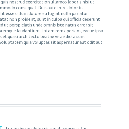
uis nostrud exercitation ullamco laboris nisi ut
ommodo consequat. Duis aute irure dolor in
it esse cillum dolore eu fugiat nulla pariatur.
tat non proident, sunt in culpa qui officia deserunt
d ut perspiciatis unde omnis iste natus error sit
remque laudantium, totam rem aperiam, eaque ipsa
is et quasi architecto beatae vitae dicta sunt
oluptatem quia voluptas sit aspernatur aut odit aut
Lorem ipsum dolor sit amet, consectetur