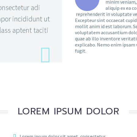
minim veniam, q
onsectetur adi
aliquip ex ea c
reprehenderit in voluptate vel
por incididunt ut
Excepteur sint occaecat cupida
mollit anim id est laborum. Se
ass aptent taciti
voluptatem accusantium dolo
quae ab illo inventore veritat
explicabo. Nemo enim ipsam v
fugit.
LOREM IPSUM DOLOR
Lorem ipsum dolor sit amet, consectetur