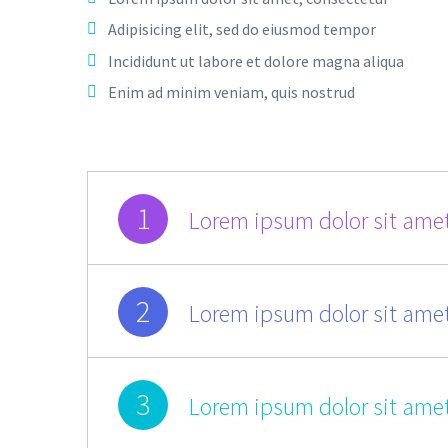
Adipisicing elit, sed do eiusmod tempor
Incididunt ut labore et dolore magna aliqua
Enim ad minim veniam, quis nostrud
1
Lorem ipsum dolor sit amet
2
Lorem ipsum dolor sit amet
3
Lorem ipsum dolor sit amet