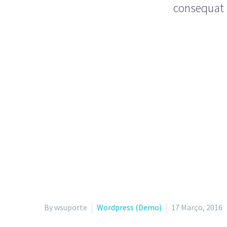
consequat i
By wsuporte
Wordpress (Demo)
17 Março, 2016