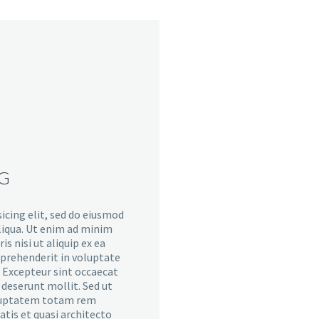
NG
icing elit, sed do eiusmod
liqua. Ut enim ad minim
s nisi ut aliquip ex ea
eprehenderit in voluptate
r. Excepteur sint occaecat
a deserunt mollit. Sed ut
voluptatem totam rem
atis et quasi architecto