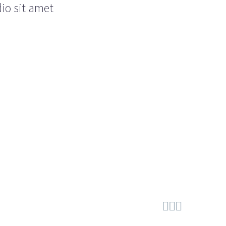
dio sit amet


